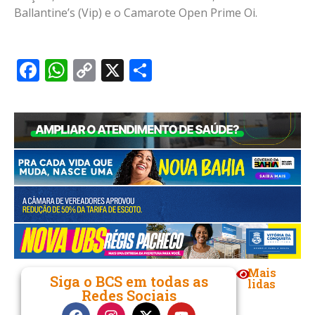
Ballantine’s (Vip) e o Camarote Open Prime Oi.
Facebook
WhatsApp
Copy
X
Share
Link
Mais
Siga o BCS em todas as
lidas
Redes Sociais