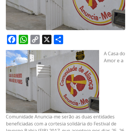
Facebook
WhatsApp
Copy
X
Share
Link
A Casa do
Amor e a
Comunidade Anuncia-me serão as duas entidades
beneficiadas com a cortesia solidária do Festival de
Inverno Bahia (FIB) 2017, que acontece nos dias 25, 26