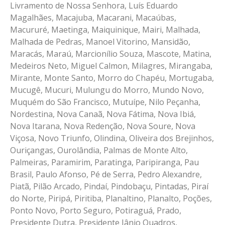
Livramento de Nossa Senhora, Luís Eduardo
Magalhães, Macajuba, Macarani, Macaúbas,
Macururé, Maetinga, Maiquinique, Mairi, Malhada,
Malhada de Pedras, Manoel Vitorino, Mansidão,
Maracás, Maraú, Marcionílio Souza, Mascote, Matina,
Medeiros Neto, Miguel Calmon, Milagres, Mirangaba,
Mirante, Monte Santo, Morro do Chapéu, Mortugaba,
Mucugê, Mucuri, Mulungu do Morro, Mundo Novo,
Muquém do São Francisco, Mutuípe, Nilo Peçanha,
Nordestina, Nova Canaã, Nova Fátima, Nova Ibiá,
Nova Itarana, Nova Redenção, Nova Soure, Nova
Viçosa, Novo Triunfo, Olindina, Oliveira dos Brejinhos,
Ouriçangas, Ourolândia, Palmas de Monte Alto,
Palmeiras, Paramirim, Paratinga, Paripiranga, Pau
Brasil, Paulo Afonso, Pé de Serra, Pedro Alexandre,
Piatã, Pilão Arcado, Pindaí, Pindobaçu, Pintadas, Piraí
do Norte, Piripá, Piritiba, Planaltino, Planalto, Poções,
Ponto Novo, Porto Seguro, Potiraguá, Prado,
Presidente Dutra, Presidente Jânio Quadros,