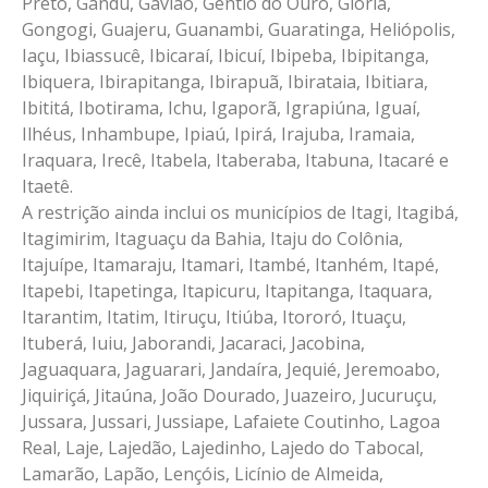
Preto, Gandu, Gavião, Gentio do Ouro, Glória,
Gongogi, Guajeru, Guanambi, Guaratinga, Heliópolis,
Iaçu, Ibiassucê, Ibicaraí, Ibicuí, Ibipeba, Ibipitanga,
Ibiquera, Ibirapitanga, Ibirapuã, Ibirataia, Ibitiara,
Ibititá, Ibotirama, Ichu, Igaporã, Igrapiúna, Iguaí,
Ilhéus, Inhambupe, Ipiaú, Ipirá, Irajuba, Iramaia,
Iraquara, Irecê, Itabela, Itaberaba, Itabuna, Itacaré e
Itaetê.
A restrição ainda inclui os municípios de Itagi, Itagibá,
Itagimirim, Itaguaçu da Bahia, Itaju do Colônia,
Itajuípe, Itamaraju, Itamari, Itambé, Itanhém, Itapé,
Itapebi, Itapetinga, Itapicuru, Itapitanga, Itaquara,
Itarantim, Itatim, Itiruçu, Itiúba, Itororó, Ituaçu,
Ituberá, Iuiu, Jaborandi, Jacaraci, Jacobina,
Jaguaquara, Jaguarari, Jandaíra, Jequié, Jeremoabo,
Jiquiriçá, Jitaúna, João Dourado, Juazeiro, Jucuruçu,
Jussara, Jussari, Jussiape, Lafaiete Coutinho, Lagoa
Real, Laje, Lajedão, Lajedinho, Lajedo do Tabocal,
Lamarão, Lapão, Lençóis, Licínio de Almeida,