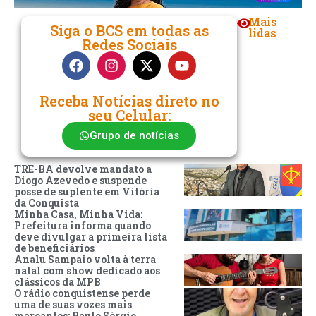
Mais
Siga o BCS em todas as
lidas
Redes Sociais
Receba Notícias direto no
seu Celular:
Grupo de notícias
TRE-BA devolve mandato a
Diogo Azevedo e suspende
posse de suplente em Vitória
da Conquista
Minha Casa, Minha Vida:
Prefeitura informa quando
deve divulgar a primeira lista
de beneficiários
Analu Sampaio volta à terra
natal com show dedicado aos
clássicos da MPB
O rádio conquistense perde
uma de suas vozes mais
marcantes: Paulo Sérgio