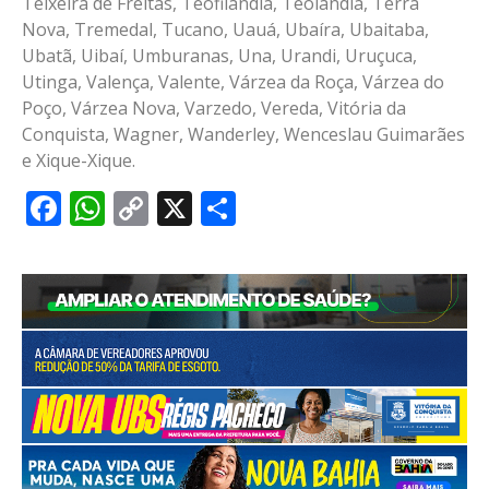
Teixeira de Freitas, Teofilândia, Teolândia, Terra
Nova, Tremedal, Tucano, Uauá, Ubaíra, Ubaitaba,
Ubatã, Uibaí, Umburanas, Una, Urandi, Uruçuca,
Utinga, Valença, Valente, Várzea da Roça, Várzea do
Poço, Várzea Nova, Varzedo, Vereda, Vitória da
Conquista, Wagner, Wanderley, Wenceslau Guimarães
e Xique-Xique.
Facebook
WhatsApp
Copy
X
Share
Link