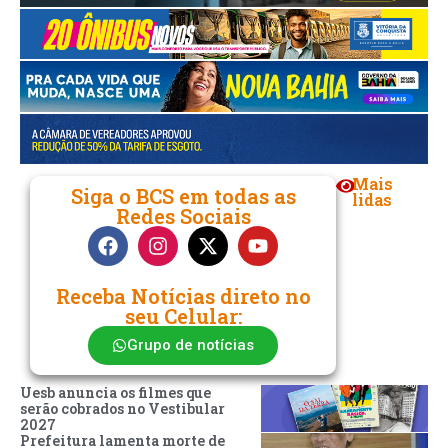
Mais
Siga o BCS em todas as
lidas
Redes Sociais
Receba Notícias direto no
seu Celular:
Grupo de notícias
Uesb anuncia os filmes que
serão cobrados no Vestibular
2027
Prefeitura lamenta morte de