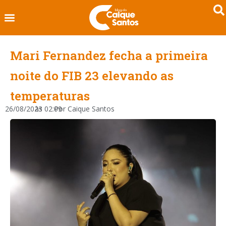
Mari Fernandez fecha a primeira
noite do FIB 23 elevando as
temperaturas
26/08/2023
às
02:09
Por
Caique Santos