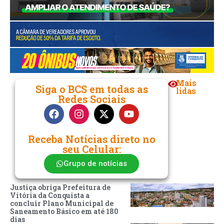
Mais
Siga o BCS em todas as
lidas
Redes Sociais
Receba Notícias direto no
seu Celular:
Grupo de notícias
Justiça obriga Prefeitura de
Vitória da Conquista a
concluir Plano Municipal de
Saneamento Básico em até 180
dias