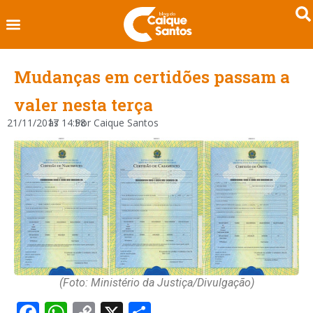
Mudanças em certidões passam a
valer nesta terça
21/11/2017
às
14:58
Por
Caique Santos
(Foto: Ministério da Justiça/Divulgação)
Facebook
WhatsApp
Copy
X
Share