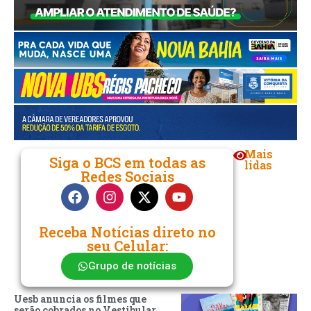
Mais
Siga o BCS em todas as
lidas
Redes Sociais
Receba Notícias direto no
seu Celular:
Grupo de notícias
Uesb anuncia os filmes que
serão cobrados no Vestibular