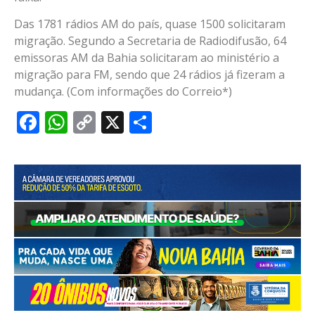
Das 1781 rádios AM do país, quase 1500 solicitaram
migração. Segundo a Secretaria de Radiodifusão, 64
emissoras AM da Bahia solicitaram ao ministério a
migração para FM, sendo que 24 rádios já fizeram a
mudança. (Com informações do Correio*)
Facebook
WhatsApp
Copy
X
Share
Link