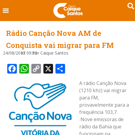
Rádio Canção Nova AM de
Conquista vai migrar para FM
24/08/2017
às
09:53
Por
Caique Santos
Facebook
WhatsApp
Copy
X
Share
Link
A rádio Canção Nova
(1210 khz) vai migrar
para FM,
provavelmente para a
frequência 103,7.
Nove emissoras de
rádio da Bahia que
funcionam na