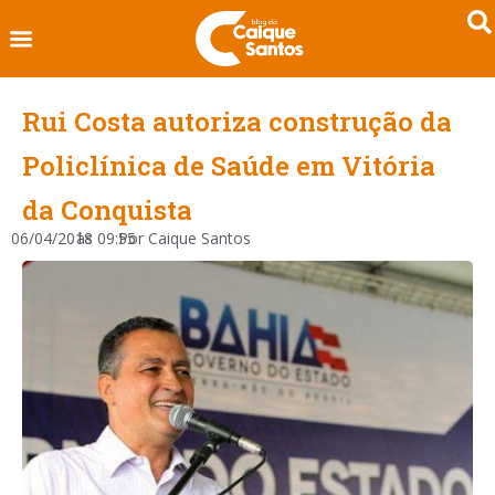
Rui Costa autoriza construção da
Policlínica de Saúde em Vitória
da Conquista
06/04/2018
às
09:55
Por
Caique Santos