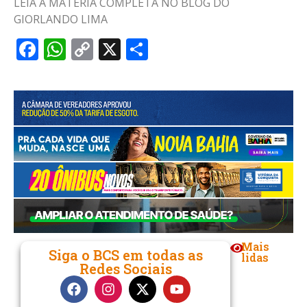
LEIA A MATÉRIA COMPLETA NO BLOG DO
GIORLANDO LIMA
Facebook
WhatsApp
Copy
X
Share
Link
Mais
Siga o BCS em todas as
lidas
Redes Sociais