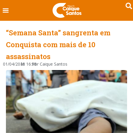
“Semana Santa” sangrenta em
Conquista com mais de 10
assassinatos
01/04/2018
às
16:58
Por
Caique Santos