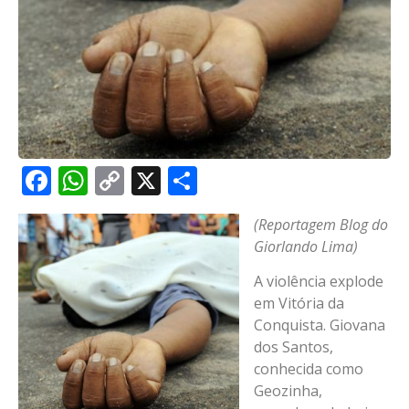
Facebook
WhatsApp
Copy
X
Share
Link
(Reportagem Blog do
Giorlando Lima)
A violência explode
em Vitória da
Conquista. Giovana
dos Santos,
conhecida como
Geozinha,