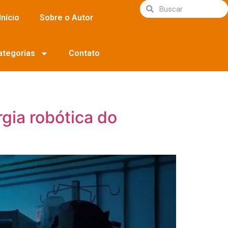
Início
Sobre o Autor
ategorias
Contato
rgia robótica do