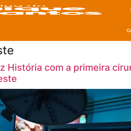
C
ste
z História com a primeira ciru
este