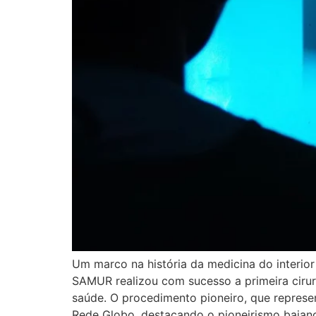
Um marco na história da medicina do interior
SAMUR realizou com sucesso a primeira ciru
saúde. O procedimento pioneiro, que represen
Rede Globo, destacando o pioneirismo baian