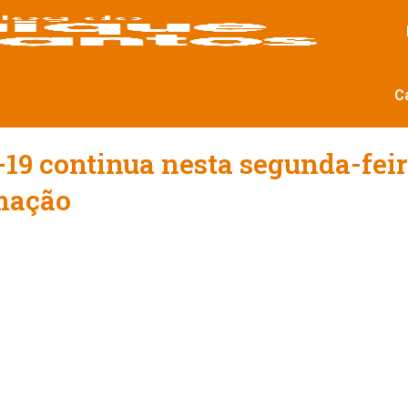
C
19 continua nesta segunda-fei
amação