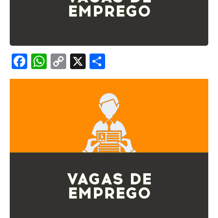
Facebook
WhatsApp
Copy
X
Share
Link