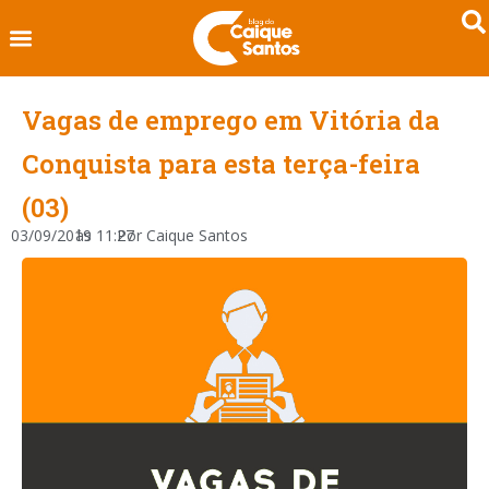
Vagas de emprego em Vitória da
Conquista para esta terça-feira
(03)
03/09/2019
às
11:27
Por
Caique Santos