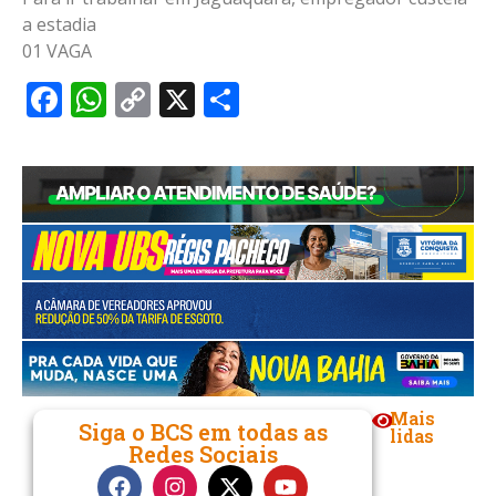
a estadia
01 VAGA
Facebook
WhatsApp
Copy
X
Share
Link
Mais
Siga o BCS em todas as
lidas
Redes Sociais