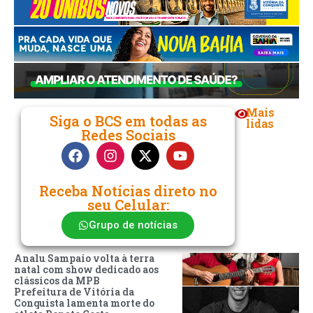
Mais
Siga o BCS em todas as
lidas
Redes Sociais
Receba Notícias direto no
seu Celular:
Grupo de notícias
Analu Sampaio volta à terra
natal com show dedicado aos
clássicos da MPB
Prefeitura de Vitória da
Conquista lamenta morte do