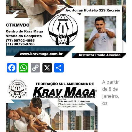
Facebook
WhatsApp
Copy
X
Share
Link
A partir
de 8 de
janeiro,
os