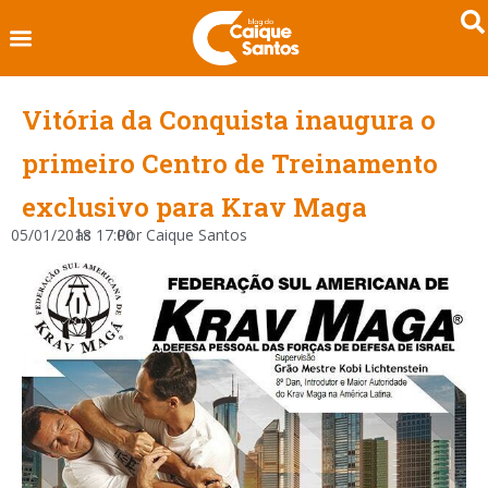
Vitória da Conquista inaugura o
primeiro Centro de Treinamento
exclusivo para Krav Maga
05/01/2018
às
17:00
Por
Caique Santos