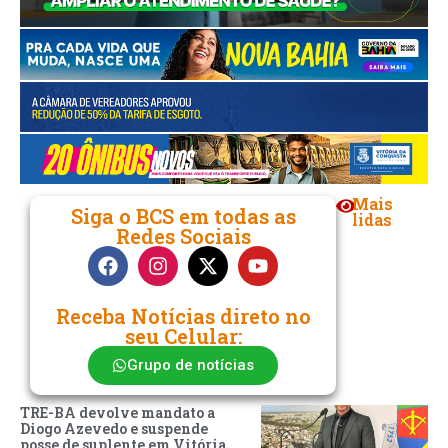
Mais
Siga o BCS em todas as
lidas
Redes Sociais
Receba Notícias direto no
seu Celular:
Grupo de notícias
TRE-BA devolve mandato a
Diogo Azevedo e suspende
posse de suplente em Vitória