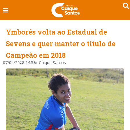
Ymborés volta ao Estadual de
Sevens e quer manter o título de
Campeão em 2018
07/04/2018
às
14:58
Por
Caique Santos