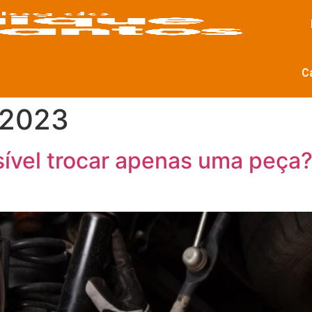
C
 2023
ível trocar apenas uma peça? 