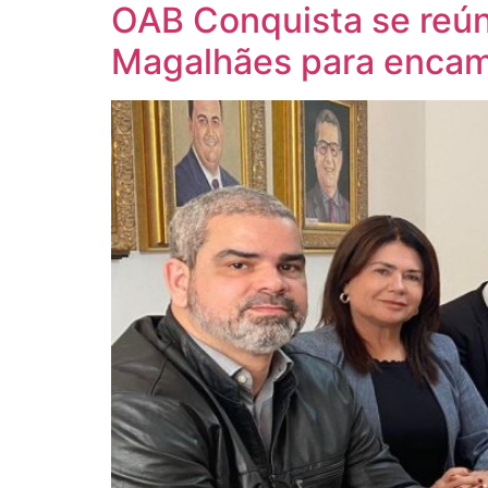
OAB Conquista se reú
Magalhães para encami