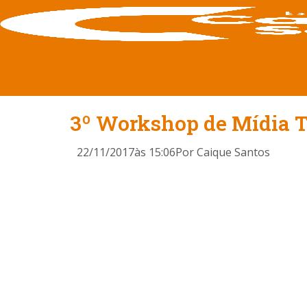
3º Workshop de Mídia Te
22/11/2017
às
15:06
Por
Caique Santos