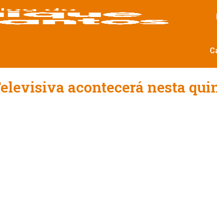
C
levisiva acontecerá nesta quin