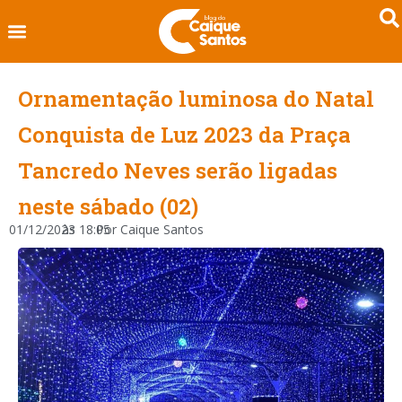
Ornamentação luminosa do Natal
Conquista de Luz 2023 da Praça
Tancredo Neves serão ligadas
neste sábado (02)
01/12/2023
às
18:05
Por
Caique Santos