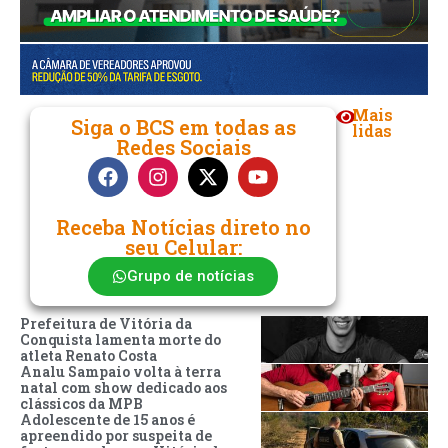
Mais
Siga o BCS em todas as
lidas
Redes Sociais
Receba Notícias direto no
seu Celular:
Grupo de notícias
Prefeitura de Vitória da
Conquista lamenta morte do
atleta Renato Costa
Analu Sampaio volta à terra
natal com show dedicado aos
clássicos da MPB
Adolescente de 15 anos é
apreendido por suspeita de