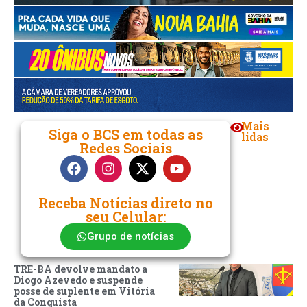
Mais
Siga o BCS em todas as
lidas
Redes Sociais
Receba Notícias direto no
seu Celular:
Grupo de notícias
TRE-BA devolve mandato a
Diogo Azevedo e suspende
posse de suplente em Vitória
da Conquista