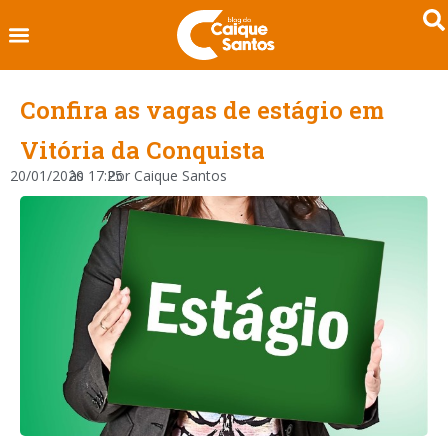
Confira as vagas de estágio em
Vitória da Conquista
20/01/2020
às
17:25
Por
Caique Santos