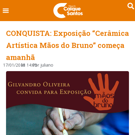
CONQUISTA: Exposição “Cerâmica
Artística Mãos do Bruno” começa
amanhã
17/01/2018
às
14:05
Por
juliano