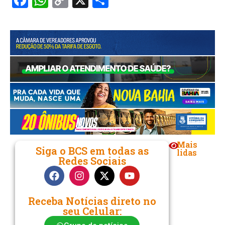
Link
Mais
Siga o BCS em todas as
lidas
Redes Sociais
Receba Notícias direto no
seu Celular: