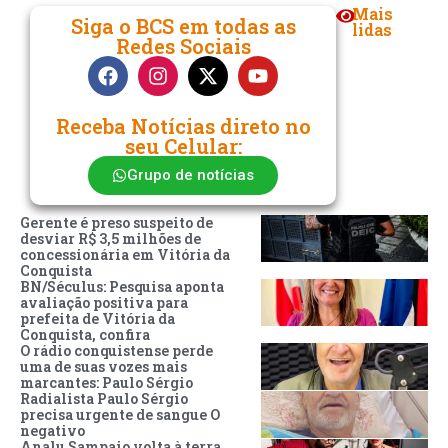
Mais
Siga o BCS em todas as
lidas
Redes Sociais
Receba Notícias direto no
seu Celular:
Grupo de notícias
Gerente é preso suspeito de
desviar R$ 3,5 milhões de
concessionária em Vitória da
Conquista
BN/Séculus: Pesquisa aponta
avaliação positiva para
prefeita de Vitória da
Conquista, confira
O rádio conquistense perde
uma de suas vozes mais
marcantes: Paulo Sérgio
Radialista Paulo Sérgio
precisa urgente de sangue O
negativo
Analu Sampaio volta à terra