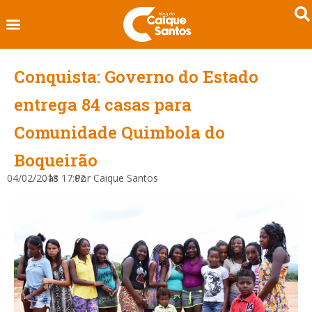
Conquista: Governo do Estado
entrega 84 casas para
Comunidade Quimbola do
Boqueirão
04/02/2018
às
17:02
Por
Caique Santos