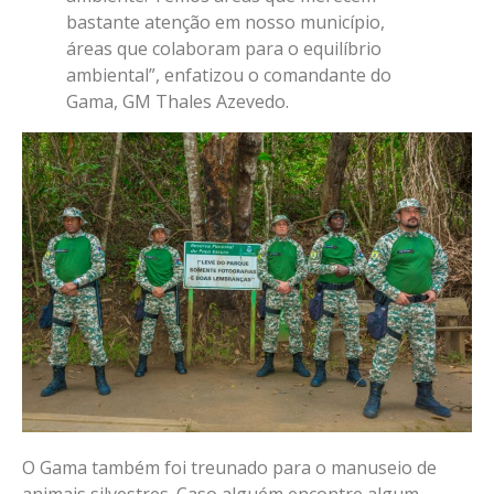
bastante atenção em nosso município,
áreas que colaboram para o equilíbrio
ambiental”, enfatizou o comandante do
Gama, GM Thales Azevedo.
O Gama também foi treunado para o manuseio de