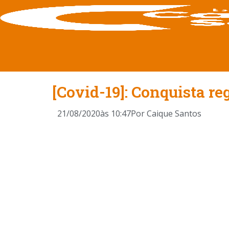
[Covid-19]: Conquista re
21/08/2020
às
10:47
Por
Caique Santos