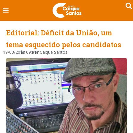
Editorial: Déficit da União, um
tema esquecido pelos candidatos
19/03/2018
às
09:31
Por
Caique Santos