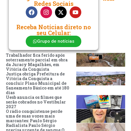
Redes Sociais
Receba Notícias direto no
seu Celular:
Grupo de notícias
Trabalhador fica ferido após
soterramento parcial em obra
da Juracy Magalhães, em
Vitória da Conquista
Justiça obriga Prefeitura de
Vitória da Conquista a
concluir Plano Municipal de
Saneamento Básico em até 180
dias
Uesb anuncia os filmes que
serão cobrados no Vestibular
2027
O rádio conquistense perde
uma de suas vozes mais
marcantes: Paulo Sérgio
Radialista Paulo Sérgio
precisa urgente de sangue O