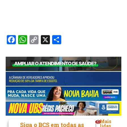
Facebook
WhatsApp
Copy
X
Share
Link
Mais
Siga o BCS em todas as
lidas