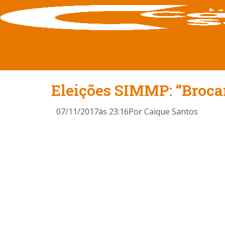
Eleições SIMMP: “Broc
07/11/2017
às
23:16
Por
Caique Santos