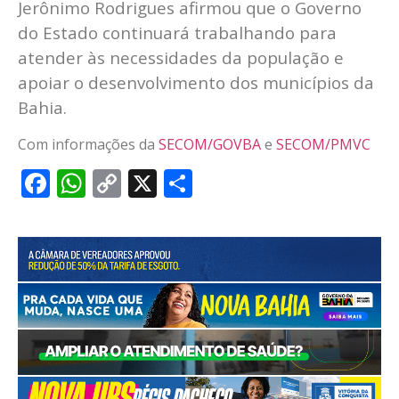
Jerônimo Rodrigues afirmou que o Governo
do Estado continuará trabalhando para
atender às necessidades da população e
apoiar o desenvolvimento dos municípios da
Bahia.
Com informações da
SECOM/GOVBA
e
SECOM/PMVC
Facebook
WhatsApp
Copy
X
Share
Link