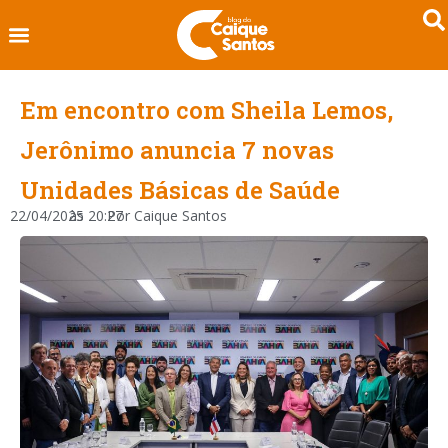
Em encontro com Sheila Lemos,
Jerônimo anuncia 7 novas
Unidades Básicas de Saúde
22/04/2025
às
20:27
Por
Caique Santos