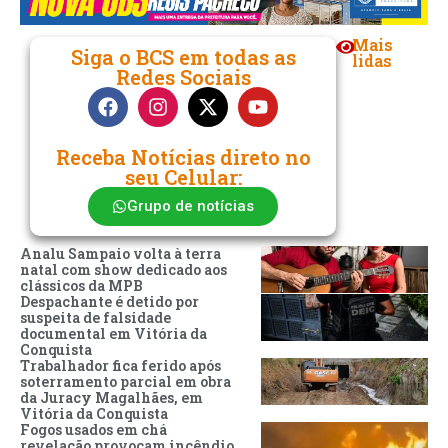
Mais
Siga o BCS em todas as
lidas
Redes Sociais
Receba Notícias direto no
seu Celular:
Grupo de notícias
Analu Sampaio volta à terra
natal com show dedicado aos
clássicos da MPB
Despachante é detido por
suspeita de falsidade
documental em Vitória da
Conquista
Trabalhador fica ferido após
soterramento parcial em obra
da Juracy Magalhães, em
Vitória da Conquista
Fogos usados em chá
revelação provocam incêndio