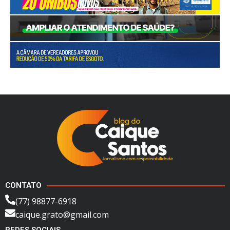
CONTATO
(77) 98877-6918
caique.grato@gmail.com