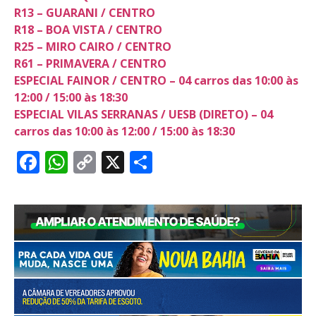
R13 – GUARANI / CENTRO
R18 – BOA VISTA / CENTRO
R25 – MIRO CAIRO / CENTRO
R61 – PRIMAVERA / CENTRO
ESPECIAL FAINOR / CENTRO – 04 carros das 10:00 às
12:00 / 15:00 às 18:30
ESPECIAL VILAS SERRANAS / UESB (DIRETO) – 04
carros das 10:00 às 12:00 / 15:00 às 18:30
Facebook
WhatsApp
Copy
X
Share
Link