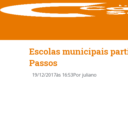
Escolas municipais par
Passos
19/12/2017
às
16:53
Por
juliano