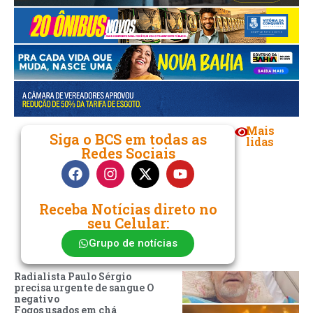
Mais
Siga o BCS em todas as
lidas
Redes Sociais
Receba Notícias direto no
seu Celular:
Grupo de notícias
Radialista Paulo Sérgio
precisa urgente de sangue O
negativo
Fogos usados em chá