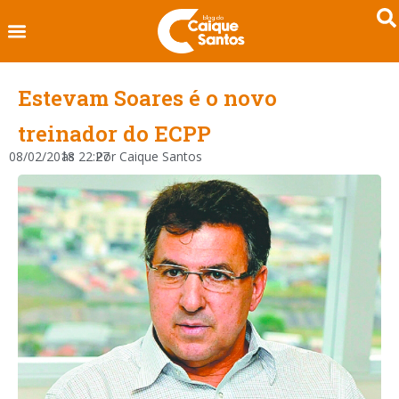
Estevam Soares é o novo
treinador do ECPP
08/02/2018
às
22:27
Por
Caique Santos