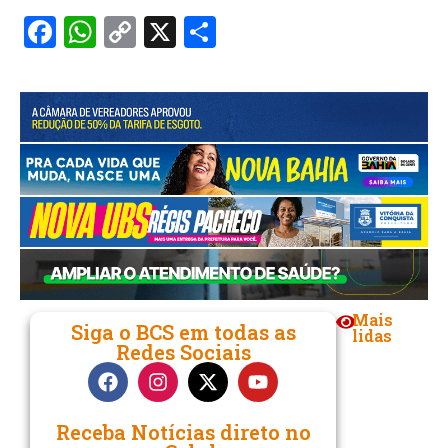
Facebook
WhatsApp
Copy
X
Share
Link
Mais
Siga o BCS em todas as
lidas
Redes Sociais
Receba Notícias direto no