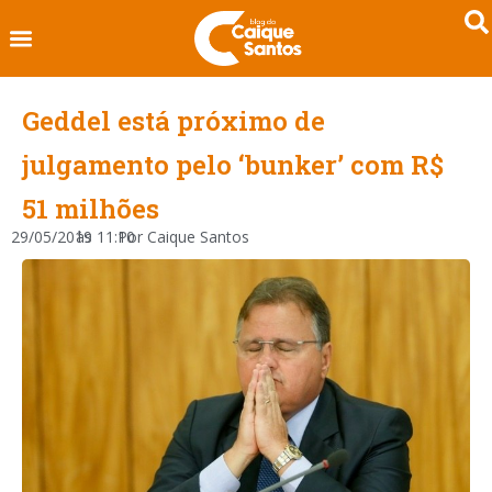
Geddel está próximo de
julgamento pelo ‘bunker’ com R$
51 milhões
29/05/2019
às
11:10
Por
Caique Santos