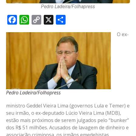
Pedro Ladeira/Folhapress
Facebook
WhatsApp
Copy
X
Share
Link
O ex-
Pedro Ladeira/Folhapress
ministro Geddel Vieira Lima (governos Lula e Temer) e
seu irmão, o ex-deputado Lúcio Vieira Lima (MDB),
estão mais próximos de serem julgados pelo “bunker”
dos R$ 51 milhões. Acusados de lavagem de dinheiro e
associação criminosa, os irmãos emedebistas