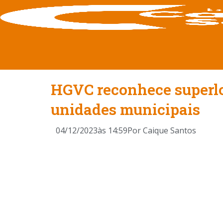
HGVC reconhece superlota
unidades municipais
04/12/2023
às
14:59
Por
Caique Santos