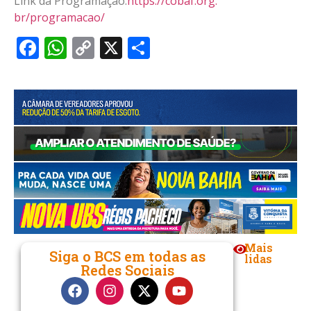
Link da Programação:
https://cobaf.org.
br/programacao/
Facebook
WhatsApp
Copy
X
Share
Link
Mais
Siga o BCS em todas as
lidas
Redes Sociais