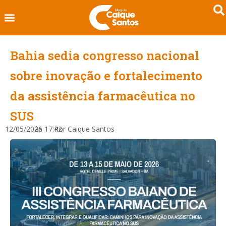
Bahia sedia congresso nacional
sobre inovação e fortalecimento
da assistência farmacêutica no
SUS
12/05/2026
às
17:42
Por
Caique Santos