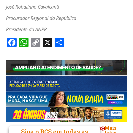
José Robalinho Cavalcanti
Procurador Regional da República
Presidente da ANPR
Facebook
WhatsApp
Copy
X
Share
Link
Mais
Siga o BCS em todas as
lidas