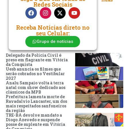
Redes Sociais
Receba Notícias direto no
seu Celular:
Grupo de notícias
Delegado da Polícia Civil é
preso em flagrante em Vitória
da Conquista
Uesb anuncia os filmes que
serão cobrados no Vestibular
2027
Analu Sampaio volta à terra
natal com show dedicado aos
clássicos da MPB
Prefeitura lamenta morte de
Ravadalvio Lancaster, um dos
mais respeitados sanfoneiros
da região
TRE-BA devolve mandato a
Diogo Azevedo e suspende
posse de suplente em Vitória
da Conquista