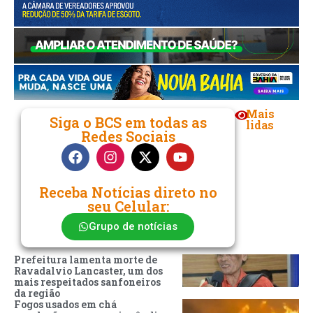
Mais
Siga o BCS em todas as
lidas
Redes Sociais
Receba Notícias direto no
seu Celular:
Grupo de notícias
Prefeitura lamenta morte de
Ravadalvio Lancaster, um dos
mais respeitados sanfoneiros
da região
Fogos usados em chá