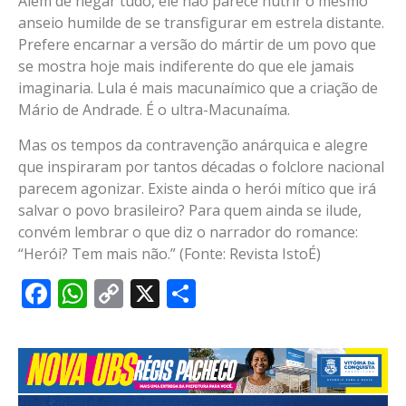
Além de negar tudo, ele não parece nutrir o mesmo
anseio humilde de se transfigurar em estrela distante.
Prefere encarnar a versão do mártir de um povo que
se mostra hoje mais indiferente do que ele jamais
imaginaria. Lula é mais macunaímico que a criação de
Mário de Andrade. É o ultra-Macunaíma.
Mas os tempos da contravenção anárquica e alegre
que inspiraram por tantos décadas o folclore nacional
parecem agonizar. Existe ainda o herói mítico que irá
salvar o povo brasileiro? Para quem ainda se ilude,
convém lembrar o que diz o narrador do romance:
“Herói? Tem mais não.” (Fonte: Revista IstoÉ)
Facebook
WhatsApp
Copy
X
Share
Link