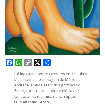
Facebook
WhatsApp
Copy
X
Share
Link
Há inegáveis pontos comuns entre Lula e
Macunaíma, personagem de Mário de
Andrade: ambos saem dos grotões do
Brasil, conquistam poder e glória até se
lambuzar na máquina da corrupção
Luís Antônio Giron