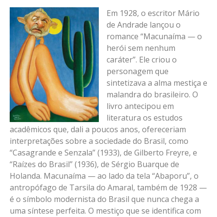
Em 1928, o escritor Mário
de Andrade lançou o
romance “Macunaíma — o
herói sem nenhum
caráter”. Ele criou o
personagem que
sintetizava a alma mestiça e
malandra do brasileiro. O
livro antecipou em
literatura os estudos
acadêmicos que, dali a poucos anos, ofereceriam
interpretações sobre a sociedade do Brasil, como
“Casagrande e Senzala” (1933), de Gilberto Freyre, e
“Raízes do Brasil” (1936), de Sérgio Buarque de
Holanda. Macunaíma — ao lado da tela “Abaporu”, o
antropófago de Tarsila do Amaral, também de 1928 —
é o símbolo modernista do Brasil que nunca chega a
uma síntese perfeita. O mestiço que se identifica com