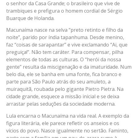
o senhor da Casa Grande; o brasileiro que vive de
trambiques e prefigura o homem cordial de Sérgio
Buarque de Holanda.
Macunaíma nasce na selva “preto retinto e filho da
noite”, parido por índia tapanhuma. Desde menino,
faz “coisas de sarapantar” e vive exclamando “Ai, que
preguiça!”. Não tem caráter. Para compensar, pilha
elementos de todas as culturas. O “herói da nossa
gente” resulta da miscigenação e da imaturidade. Num
belo dia, ele se banha em uma fonte, fica branco e
parte para São Paulo atrás do seu amuleto, a
muiraquitã, roubada pelo gigante Pietro Pietra. Na
cidade grande, esquece a missão inicial e se deixa
arrastar pelas seduções da sociedade moderna.
Lula encarna o Macunaíma na vida real. A exemplo da
figura literária, ele parece refletir os anseios e os
vícios do povo. Nasce igualmente no sertão. Faminto,
parte com a família em um pau-de-arara rumo à