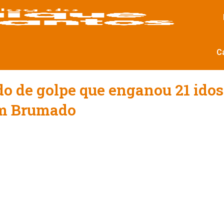
C
o de golpe que enganou 21 ido
 em Brumado