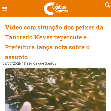
Vídeo com situação dos peixes da
Tancredo Neves repercute e
Prefeitura lança nota sobre o
assunto
08/06/2026
às
18:09
Por
Caique Santos