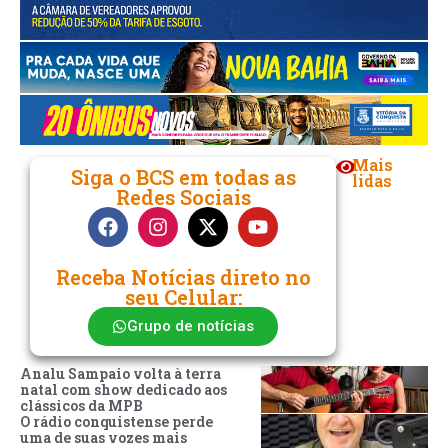
Mais
Siga o BCS em todas as
lidas
Redes Sociais
Receba Notícias direto no
seu Celular:
Grupo de notícias
Analu Sampaio volta à terra
natal com show dedicado aos
clássicos da MPB
O rádio conquistense perde
uma de suas vozes mais