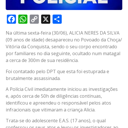
Facebook
WhatsApp
Copy
X
Share
Link
Na última sexta-feira (30/06), ALICIA NERES DA SILVA
(09 anos de idade) desapareceu no Povoado da Choça/
Vitória da Conquista, sendo o seu corpo encontrado
por familiares no dia seguinte, ocultado num matagal
a cerca de 300m de sua residência.
Foi contatado pelo DPT que esta foi estuprada e
brutalmente assassinada.
A Polícia Civil imediatamente iniciou as investigações
e, após cerca de 50h de diligências contínuas,
identificou e apreendeu o responsável pelos atos
infracionais que vitimaram a criança Alicia.
Trata-se do adolescente E.A.S. (17 anos), o qual
confessou os seus atos e levou os investigadores ao