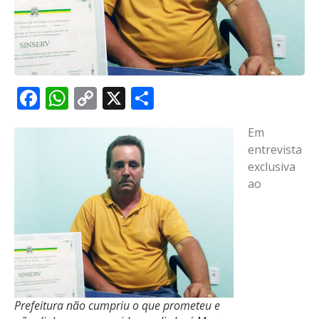
Facebook
WhatsApp
Copy
X
Share
Link
Em
entrevista
exclusiva
ao
Prefeitura não cumpriu o que prometeu e