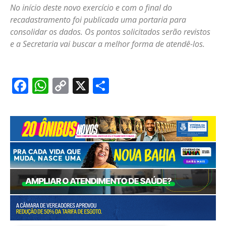
No início deste novo exercício e com o final do
recadastramento foi publicada uma portaria para
consolidar os dados. Os pontos solicitados serão revistos
e a Secretaria vai buscar a melhor forma de atendê-los.
Facebook
WhatsApp
Copy
X
Share
Link