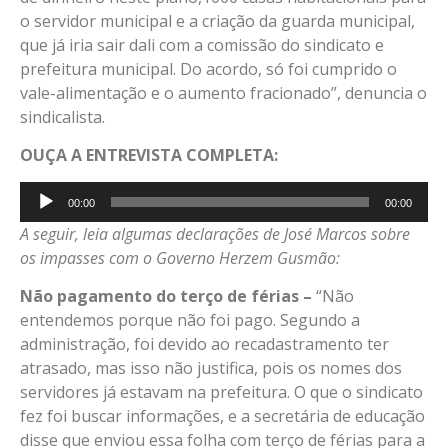
o servidor municipal e a criação da guarda municipal,
que já iria sair dali com a comissão do sindicato e
prefeitura municipal. Do acordo, só foi cumprido o
vale-alimentação e o aumento fracionado”, denuncia o
sindicalista.
OUÇA A ENTREVISTA COMPLETA:
Tocador
00:00
00:00
de
A seguir, leia algumas declarações de José Marcos sobre
áudio
os impasses com o Governo Herzem Gusmão:
Não pagamento do terço de férias –
“Não
entendemos porque não foi pago. Segundo a
administração, foi devido ao recadastramento ter
atrasado, mas isso não justifica, pois os nomes dos
servidores já estavam na prefeitura. O que o sindicato
fez foi buscar informações, e a secretária de educação
disse que enviou essa folha com terço de férias para a