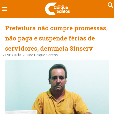
Prefeitura não cumpre promessas,
não paga e suspende férias de
servidores, denuncia Sinserv
21/01/2018
às
20:28
Por
Caique Santos