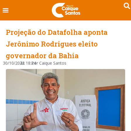
Projeção do Datafolha aponta
Jerônimo Rodrigues eleito
governador da Bahia
30/10/2022
às
18:24
Por
Caique Santos