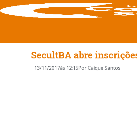
SecultBA abre inscrições
13/11/2017
às
12:15
Por
Caique Santos