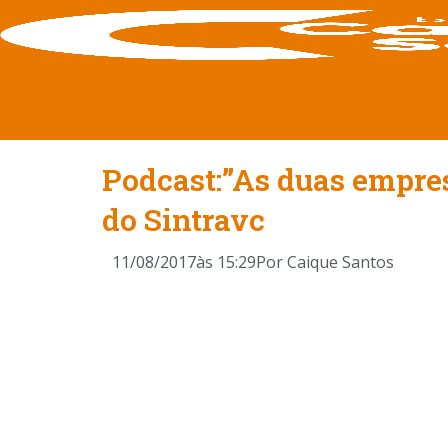
Podcast:”As duas empres
do Sintravc
11/08/2017
às
15:29
Por
Caique Santos