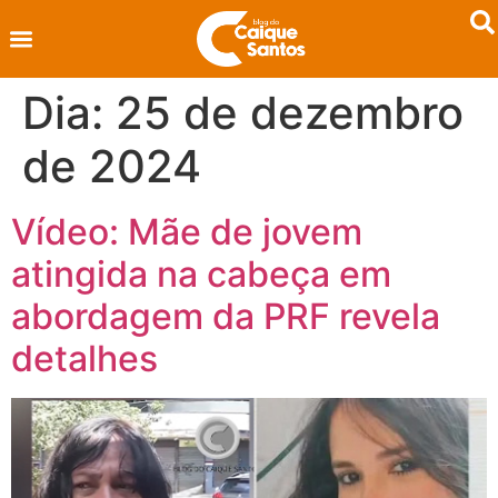
Dia:
25 de dezembro
de 2024
Vídeo: Mãe de jovem
atingida na cabeça em
abordagem da PRF revela
detalhes