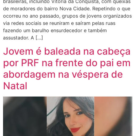
brasileiras, incluindo Vitória da Conquista, com queixas
de moradores do bairro Nova Cidade. Repetindo o que
ocorreu no ano passado, grupos de jovens organizados
via redes sociais se reuniram e saíram pelas ruas
fazendo um barulho ensurdecedor e também
assustador. A […]
Jovem é baleada na cabeça
por PRF na frente do pai em
abordagem na véspera de
Natal