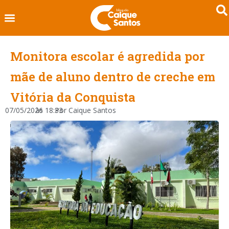
Monitora escolar é agredida por
mãe de aluno dentro de creche em
Vitória da Conquista
07/05/2026
às
18:33
Por
Caique Santos