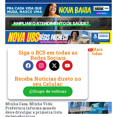
Mais
Siga o BCS em todas as
lidas
Redes Sociais
Receba Notícias direto no
seu Celular:
Grupo de notícias
Minha Casa, Minha Vida:
Prefeitura informa quando
deve divulgar a primeira lista
de beneficiários