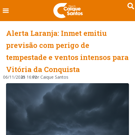
Alerta Laranja: Inmet emitiu
previsão com perigo de
tempestade e ventos intensos para
Vitória da Conquista
06/11/2025
às
16:02
Por
Caique Santos