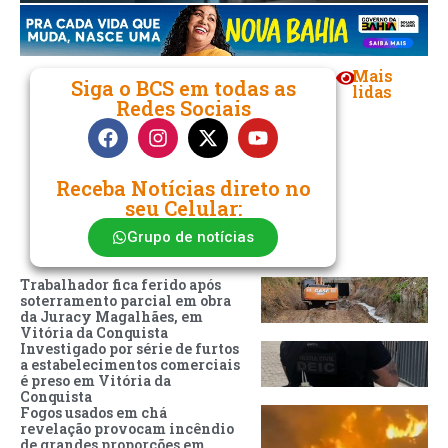
Mais
Siga o BCS em todas as
lidas
Redes Sociais
Receba Notícias direto no
seu Celular:
Grupo de notícias
Trabalhador fica ferido após
soterramento parcial em obra
da Juracy Magalhães, em
Vitória da Conquista
Investigado por série de furtos
a estabelecimentos comerciais
é preso em Vitória da
Conquista
Fogos usados em chá
revelação provocam incêndio
de grandes proporções em