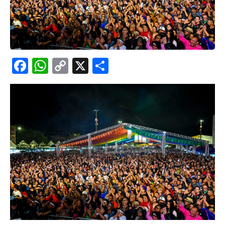
Facebook
WhatsApp
Copy
X
Share
Link