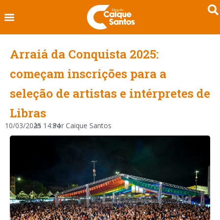
Arraiá da Conquista 2025:
começam inscrições para a
seleção de artistas e intérpretes de
Libras
10/03/2025
às
14:34
Por
Caique Santos