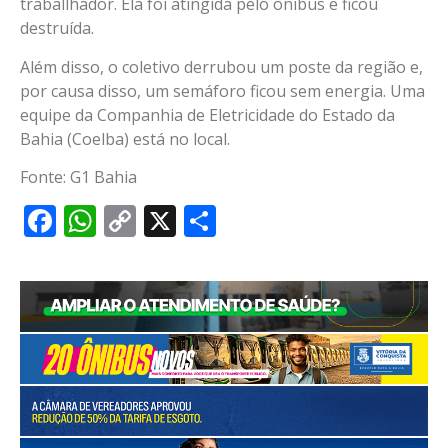
traballhador. Ela foi atingida pelo ônibus e ficou
destruída.
Além disso, o coletivo derrubou um poste da região e,
por causa disso, um semáforo ficou sem energia. Uma
equipe da Companhia de Eletricidade do Estado da
Bahia (Coelba) está no local.
Fonte: G1 Bahia
Facebook
WhatsApp
Copy
X
Share
Link