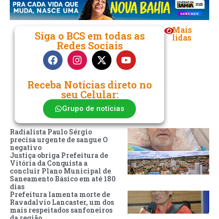
Mais
Siga o BCS em todas as
lidas
Redes Sociais
Receba Notícias direto no
seu Celular:
Grupo de notícias
Radialista Paulo Sérgio
precisa urgente de sangue O
negativo
Justiça obriga Prefeitura de
Vitória da Conquista a
concluir Plano Municipal de
Saneamento Básico em até 180
dias
Prefeitura lamenta morte de
Ravadalvio Lancaster, um dos
mais respeitados sanfoneiros
da região