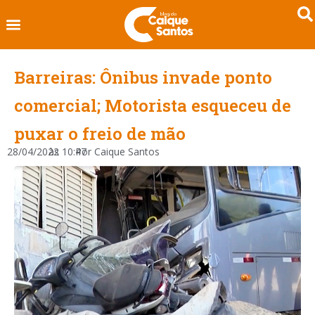
Barreiras: Ônibus invade ponto
comercial; Motorista esqueceu de
puxar o freio de mão
28/04/2022
às
10:47
Por
Caique Santos