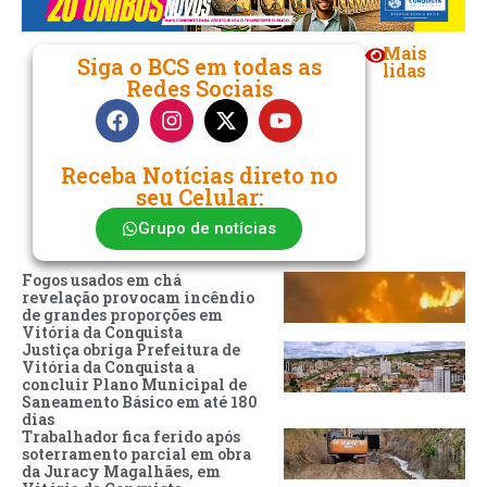
Mais
Siga o BCS em todas as
lidas
Redes Sociais
Receba Notícias direto no
seu Celular:
Grupo de notícias
Fogos usados em chá
revelação provocam incêndio
de grandes proporções em
Vitória da Conquista
Justiça obriga Prefeitura de
Vitória da Conquista a
concluir Plano Municipal de
Saneamento Básico em até 180
dias
Trabalhador fica ferido após
soterramento parcial em obra
da Juracy Magalhães, em