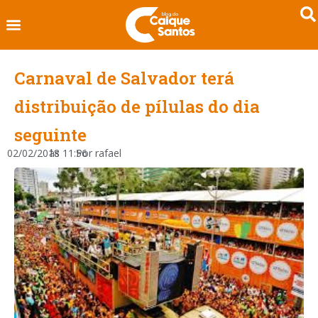
Carnaval de Salvador terá
distribuição de pílulas do dia
seguinte
02/02/2018
às
11:56
Por
rafael