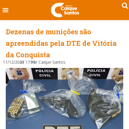
Dezenas de munições são
apreendidas pela DTE de Vitória
da Conquista
11/12/2023
às
17:59
Por
Caique Santos