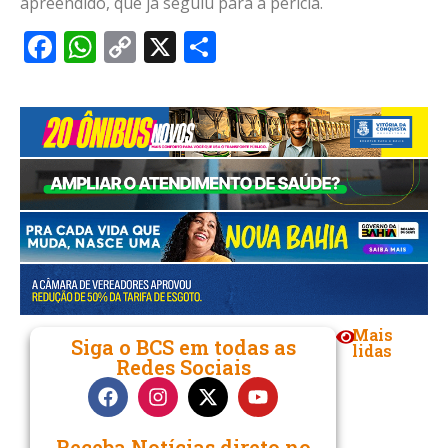
apreendido, que já seguiu para a perícia.
Facebook
WhatsApp
Copy
X
Share
Link
Mais
Siga o BCS em todas as
lidas
Redes Sociais
Receba Notícias direto no