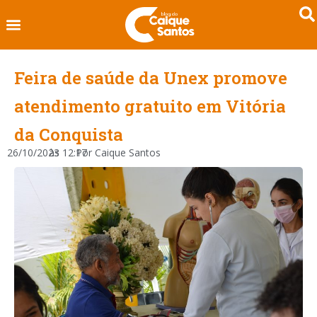
Feira de saúde da Unex promove
atendimento gratuito em Vitória
da Conquista
26/10/2023
às
12:17
Por
Caique Santos