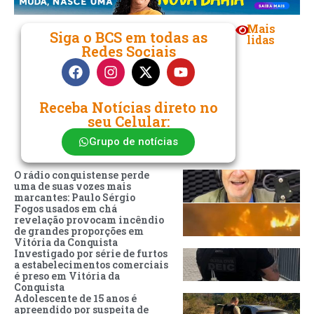
Mais
Siga o BCS em todas as
lidas
Redes Sociais
Receba Notícias direto no
seu Celular:
Grupo de notícias
O rádio conquistense perde
uma de suas vozes mais
marcantes: Paulo Sérgio
Fogos usados em chá
revelação provocam incêndio
de grandes proporções em
Vitória da Conquista
Investigado por série de furtos
a estabelecimentos comerciais
é preso em Vitória da
Conquista
Adolescente de 15 anos é
apreendido por suspeita de