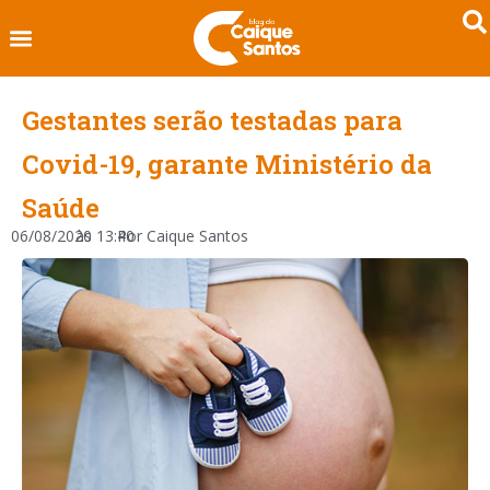
Gestantes serão testadas para
Covid-19, garante Ministério da
Saúde
06/08/2020
às
13:40
Por
Caique Santos