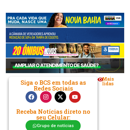
Link
Mais
Siga o BCS em todas as
lidas
Redes Sociais
Receba Notícias direto no
seu Celular:
Grupo de notícias